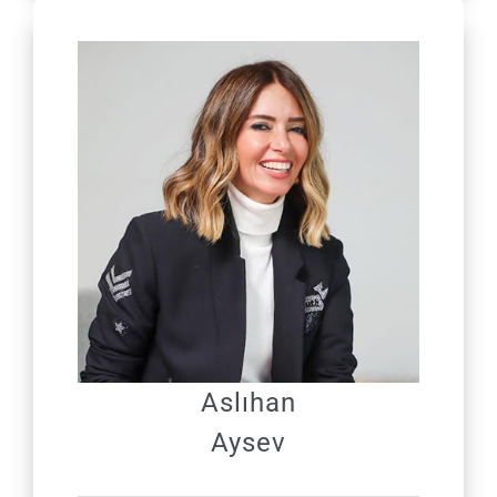
Aslıhan
Aysev