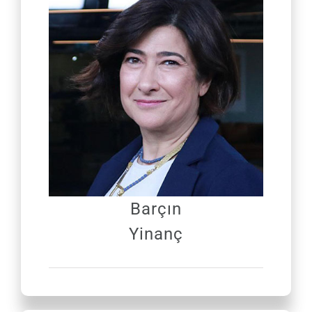
Barçın
Yinanç