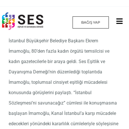
Skip
to
BAĞIŞ YAP
Tog
content
Nav
İstanbul Büyükşehir Belediye Başkanı Ekrem
Hakkımızda
İmamoğlu, 80’den fazla kadın örgütü temsilcisi ve
Projelerimiz
kadın gazetecilerle bir araya geldi. Ses Eşitlik ve
Dayanışma Derneği’nin düzenlediği toplantıda
Platform
İmamoğlu, toplumsal cinsiyet eşitliği mücadelesi
Yılın Kadınları
konusunda görüşlerini paylaştı. “İstanbul
Sözleşmesi’ni savunacağız” cümlesi ile konuşmasına
İletişim
başlayan İmamoğlu, Kanal İstanbul’a karşı mücadele
English
edecekleri yönündeki kararlılık cümleleriyle söyleşisine