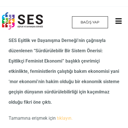
Skip
to
BAĞIŞ YAP
Tog
content
Nav
SES Eşitlik ve Dayanışma Derneği’nin çağrısıyla
Hakkımızda
düzenlenen “Sürdürülebilir Bir Sistem Önerisi:
Projelerimiz
Eşitlikçi Feminist Ekonomi” başlıklı çevrimiçi
etkinlikte, feministlerin çalıştığı bakım ekonomisi yani
Platform
‘mor ekonomi’nin hakim olduğu bir ekonomik sisteme
Yılın Kadınları
geçişin dünyanın sürdürülebilirliği için kaçınılmaz
olduğu fikri öne çıktı.
İletişim
Tamamına erişmek için
tıklayın.
English