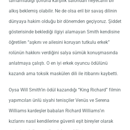
tamamladığı şovuna karşılık salondan heyecanlı bir
alkış beklemiş olabilir. Ne de olsa eril bir savaş dilinin
dünyaya hakim olduğu bir dönemden geçiyoruz. Şiddet
gösterisinde beklediği ilgiyi alamayan Smith kendisine
öğretilen “aşkını ve ailesini koruyan tutkulu erkek”
rolünün hakkını verdiğini salya sümük konuşmasında
anlatmaya çalıştı. O en iyi erkek oyuncu ödülünü
kazandı ama toksik maskülen dili ile itibarını kaybetti.
Oysa Will Smith’in ödül kazandığı “King Richard” filmin
yapımcıları ünlü siyahi tenisçiler Venüs ve Serena
Williams kardeşler babaları Richard Williams’ın
kızlarını nasıl kendilerine güvenli eşit bireyler olarak