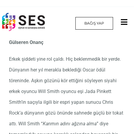
Skip
to
BAĞIŞ YAP
Tog
content
Nav
Gülseren Onanç
Hakkımızda
Erkek şiddeti yine rol çaldı. Hiç beklenmedik bir yerde.
Projelerimiz
Dünyanın her yıl merakla beklediği Oscar ödül
Platform
töreninde. Aşkın gözünü kör ettiğini söyleyen siyahi
erkek oyuncu Will Smith oyuncu eşi Jada Pinkett
Yılın Kadınları
Smith’in saçıyla ilgili bir espri yapan sunucu Chris
İletişim
Rock’a dünyanın gözü önünde sahnede güçlü bir tokat
attı. Will Smith “
Karımın adını ağzına alma
” diye
English