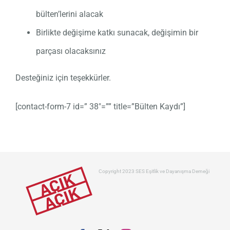
bülten’lerini alacak
Birlikte değişime katkı sunacak, değişimin bir
parçası olacaksınız
Desteğiniz için teşekkürler.
[contact-form-7 id=” 38″=”” title=”Bülten Kaydı”]
Copyright 2023 SES Eşitlik ve Dayanışma Derneği