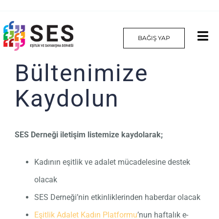
Skip
to
BAĞIŞ YAP
Tog
content
Nav
Bültenimize
Hakkımızda
Kaydolun
Projelerimiz
Platform
SES Derneği iletişim listemize kaydolarak;
Yılın Kadınları
Kadının eşitlik ve adalet mücadelesine destek
olacak
İletişim
SES Derneği’nin etkinliklerinden haberdar olacak
English
Eşitlik Adalet Kadın Platformu
’nun haftalık e-