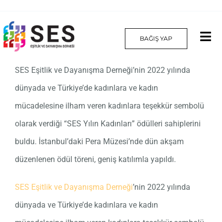
Skip
to
BAĞIŞ YAP
Tog
content
Nav
SES Eşitlik ve Dayanışma Derneği’nin 2022 yılında
Hakkımızda
dünyada ve Türkiye’de kadınlara ve kadın
Projelerimiz
mücadelesine ilham veren kadınlara teşekkür sembolü
olarak verdiği “SES Yılın Kadınları” ödülleri sahiplerini
Platform
buldu. İstanbul’daki Pera Müzesi’nde dün akşam
Yılın Kadınları
düzenlenen ödül töreni, geniş katılımla yapıldı.
İletişim
SES Eşitlik ve Dayanışma Derneği
’nin 2022 yılında
dünyada ve Türkiye’de kadınlara ve kadın
English