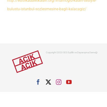
http://esitlikadaletkadin.org/imamoglu-kadin-sesiyle-
bulustu-istanbul-sozlesmesine-bagli-kalacagiz/
Copyright 2023 SES Eşitlik ve Dayanışma Derneği
Facebook
X
Instagram
YouTube