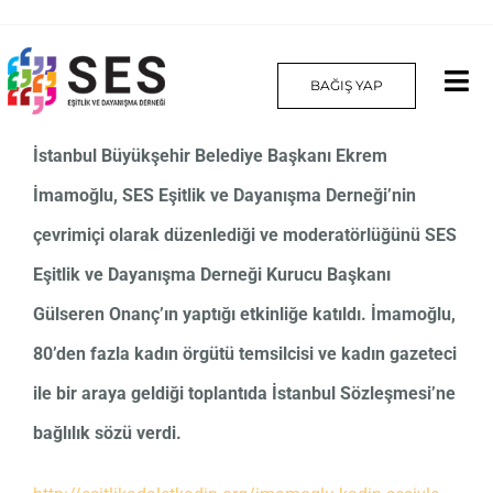
Skip
to
BAĞIŞ YAP
Tog
content
Nav
İstanbul Büyükşehir Belediye Başkanı Ekrem
Hakkımızda
İmamoğlu, SES Eşitlik ve Dayanışma Derneği’nin
Projelerimiz
çevrimiçi olarak düzenlediği ve moderatörlüğünü SES
Eşitlik ve Dayanışma Derneği Kurucu Başkanı
Platform
Gülseren Onanç’ın yaptığı etkinliğe katıldı. İmamoğlu,
Yılın Kadınları
80’den fazla kadın örgütü temsilcisi ve kadın gazeteci
ile bir araya geldiği toplantıda İstanbul Sözleşmesi’ne
İletişim
bağlılık sözü verdi.
English