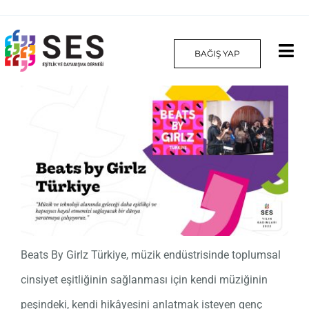
Skip
to
BAĞIŞ YAP
Tog
content
Nav
Hakkımızda
Projelerimiz
Platform
Yılın Kadınları
Beats By Girlz Türkiye, müzik endüstrisinde toplumsal
İletişim
cinsiyet eşitliğinin sağlanması için kendi müziğinin
English
peşindeki, kendi hikâyesini anlatmak isteyen genç