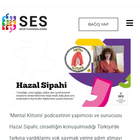
Skip
to
BAĞIŞ YAP
Tog
content
Nav
Hakkımızda
Projelerimiz
Platform
Yılın Kadınları
‘Mental Klitoris’ podcastinin yapımcısı ve sunucusu
İletişim
Hazal Sipahi, cinselliğin konuşulmadığı Türkiye’de
English
farkına vardıklarını yok saymak yerine adım atmayı