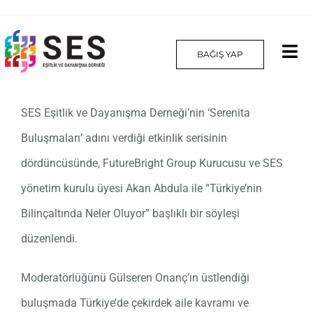
Skip
to
BAĞIŞ YAP
Tog
content
Nav
Hakkımızda
SES Eşitlik ve Dayanışma Derneği’nin ‘Serenita
Buluşmaları’ adını verdiği etkinlik serisinin
Projelerimiz
dördüncüsünde, FutureBright Group Kurucusu ve SES
Platform
yönetim kurulu üyesi Akan Abdula ile “Türkiye’nin
Bilinçaltında Neler Oluyor” başlıklı bir söyleşi
Yılın Kadınları
düzenlendi.
İletişim
Moderatörlüğünü Gülseren Onanç’ın üstlendiği
English
buluşmada Türkiye’de çekirdek aile kavramı ve