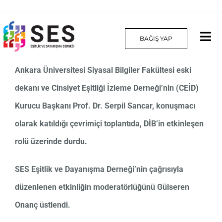
Skip
to
BAĞIŞ YAP
Tog
content
Nav
Ankara Üniversitesi Siyasal Bilgiler Fakültesi eski
Hakkımızda
dekanı ve Cinsiyet Eşitliği İzleme Derneği’nin (CEİD)
Projelerimiz
Kurucu Başkanı Prof. Dr. Serpil Sancar, konuşmacı
olarak katıldığı çevrimiçi toplantıda, DİB’in etkinleşen
Platform
rolü üzerinde durdu.
Yılın Kadınları
SES Eşitlik ve Dayanışma Derneği’nin çağrısıyla
İletişim
düzenlenen etkinliğin moderatörlüğünü Gülseren
Onanç üstlendi.
English