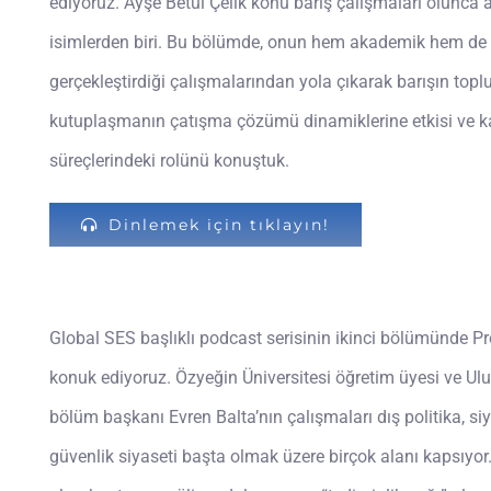
ediyoruz. Ayşe Betül Çelik konu barış çalışmaları olunca a
isimlerden biri. Bu bölümde, onun hem akademik hem de s
gerçekleştirdiği çalışmalarından yola çıkarak barışın topl
kutuplaşmanın çatışma çözümü dinamiklerine etkisi ve ka
süreçlerindeki rolünü konuştuk.
Dinlemek için tıklayın!
Global SES başlıklı podcast serisinin ikinci bölümünde Pro
konuk ediyoruz. Özyeğin Üniversitesi öğretim üyesi ve Ulusl
bölüm başkanı Evren Balta’nın çalışmaları dış politika, si
güvenlik siyaseti başta olmak üzere birçok alanı kapsıyor. 