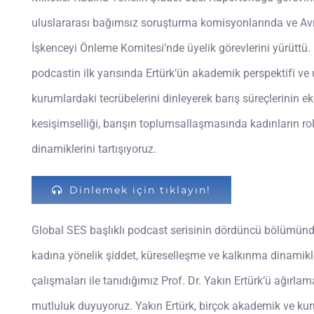
uluslararası bağımsız soruşturma komisyonlarında ve Av
İşkenceyi Önleme Komitesi’nde üyelik görevlerini yürüttü.
podcastin ilk yarısında Ertürk’ün akademik perspektifi ve 
kurumlardaki tecrübelerini dinleyerek barış süreçlerinin ek
kesişimselliği, barışın toplumsallaşmasında kadınların ro
dinamiklerini tartışıyoruz.
Dinlemek için tıklayın!
Global SES başlıklı podcast serisinin dördüncü bölümünde
kadına yönelik şiddet, küreselleşme ve kalkınma dinamikler
çalışmaları ile tanıdığımız Prof. Dr. Yakın Ertürk’ü ağırla
mutluluk duyuyoruz. Yakın Ertürk, birçok akademik ve ku