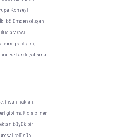
rupa Konseyi
 İki bölümden oluşan
uluslararası
onomi politiğini,
lünü ve farklı çatışma
, insan hakları,
i gibi multidisipliner
maktan büyük bir
rumsal rolünün