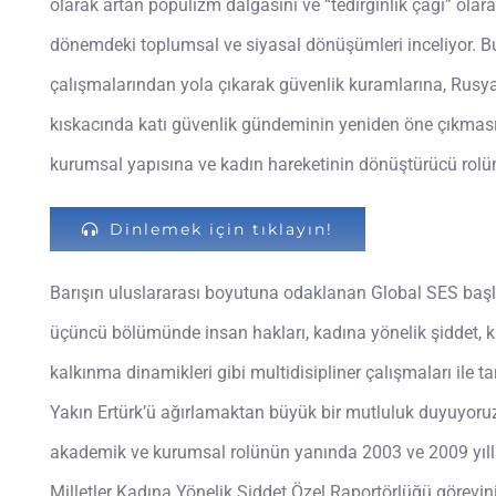
olarak artan popülizm dalgasını ve “tedirginlik çağı” olar
dönemdeki toplumsal ve siyasal dönüşümleri inceliyor. B
çalışmalarından yola çıkarak güvenlik kuramlarına, Rusy
kıskacında katı güvenlik gündeminin yeniden öne çıkması
kurumsal yapısına ve kadın hareketinin dönüştürücü rolü
Dinlemek için tıklayın!
Barışın uluslararası boyutuna odaklanan Global SES başlı
üçüncü bölümünde insan hakları, kadına yönelik şiddet, 
kalkınma dinamikleri gibi multidisipliner çalışmaları ile ta
Yakın Ertürk’ü ağırlamaktan büyük bir mutluluk duyuyoruz.
akademik ve kurumsal rolünün yanında 2003 ve 2009 yılla
Milletler Kadına Yönelik Şiddet Özel Raportörlüğü görevini 