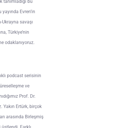
ak tanımladığı bu
u yayında Evren’in
a-Ukrayna savaşı
na, Türkiye’nin
ne odaklanıyoruz.
klı podcast serisinin
küreselleşme ve
nıdığımız Prof. Dr.
 Yakın Ertürk, birçok
rı arasında Birleşmiş
üstlendi. Farklı