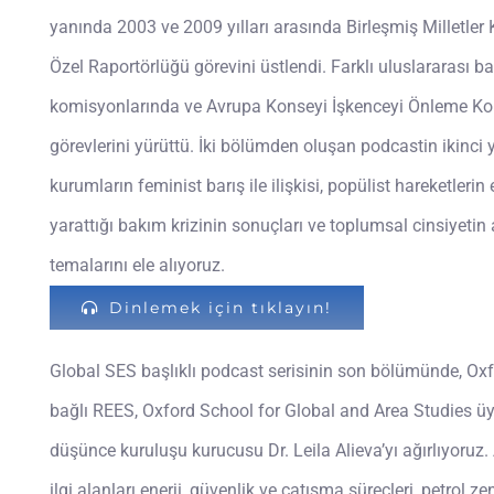
yanında 2003 ve 2009 yılları arasında Birleşmiş Milletler
Özel Raportörlüğü görevini üstlendi. Farklı uluslararası 
komisyonlarında ve Avrupa Konseyi İşkenceyi Önleme Kom
görevlerini yürüttü. İki bölümden oluşan podcastin ikinci 
kurumların feminist barış ile ilişkisi, popülist hareketlerin
yarattığı bakım krizinin sonuçları ve toplumsal cinsiyetin
temalarını ele alıyoruz.
Dinlemek için tıklayın!
Global SES başlıklı podcast serisinin son bölümünde, Oxf
bağlı REES, Oxford School for Global and Area Studies ü
düşünce kuruluşu kurucusu Dr. Leila Alieva’yı ağırlıyoruz.
ilgi alanları enerji, güvenlik ve çatışma süreçleri, petrol ze