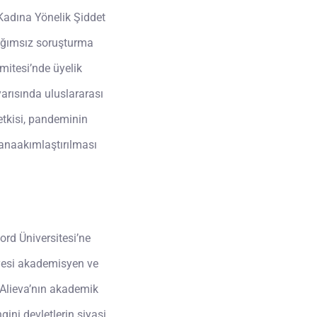
 Kadına Yönelik Şiddet
bağımsız soruşturma
itesi’nde üyelik
yarısında uluslararası
 etkisi, pandeminin
 anaakımlaştırılması
ord Üniversitesi’ne
yesi akademisyen ve
 Alieva’nın akademik
ngini devletlerin siyasi