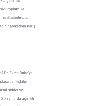
kla gelen ilk
ivil toplum ile
umsallaştırılması,
dın hareketinin barış
f Dr. Evren Balta’yı
ararası İlişkiler
yasal şiddet ve
Son yıllarda ağırlıklı