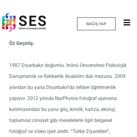
Skip
to
BAĞIŞ YAP
Tog
content
Nav
Öz Geçmiş:
Hakkımızda
Projelerimiz
1987 Diyarbakır doğumlu. İnönü Üniversitesi Psikolojik
Danışmanlık ve Rehberlik Anabilim dalı mezunu. 2009
Platform
yılından bu yana Diyarbakır’da rehber öğretmenlik
Yılın Kadınları
yapıyor. 2012 yılında NarPhotos fotoğraf ajansına
katılmasından bu yana göç, kimlik, hafıza, ekoloji,
İletişim
toplumsal cinsiyet gibi meselelerle ilgili belgesel
English
fotoğraf ve video işler üretti. “Türbe Ziyaretleri”,