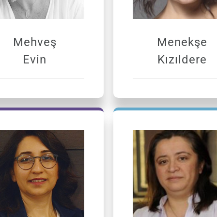
Mehveş
Menekşe
Evin
Kızıldere